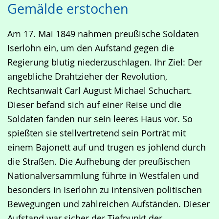
Gemälde erstochen
Leichten
Audio-
Video
Sprache
Unterstützung.
in
Am 17. Mai 1849 nahmen preußische Soldaten
wechseln.
Deutscher
Iserlohn ein, um den Aufstand gegen die
Gebärdensprache
Regierung blutig niederzuschlagen. Ihr Ziel: Der
wird
angebliche Drahtzieher der Revolution,
angezeigt.
Rechtsanwalt Carl August Michael Schuchart.
Dieser befand sich auf einer Reise und die
Soldaten fanden nur sein leeres Haus vor. So
spießten sie stellvertretend sein Porträt mit
einem Bajonett auf und trugen es johlend durch
die Straßen. Die Aufhebung der preußischen
Nationalversammlung führte in Westfalen und
besonders in Iserlohn zu intensiven politischen
Bewegungen und zahlreichen Aufständen. Dieser
Aufstand war sicher der Tiefpunkt der