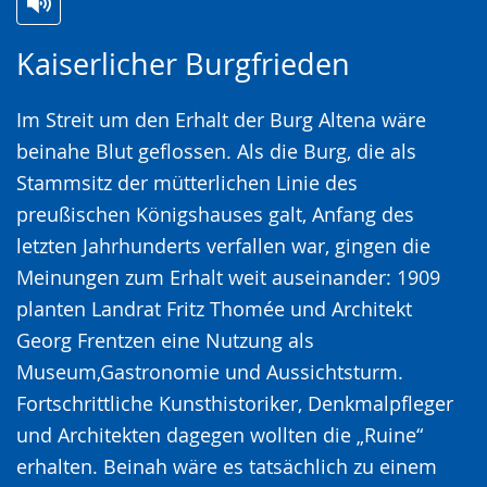
Zur
Aktiviere
Ein
Kaiserlicher Burgfrieden
Leichten
Audio-
Video
Sprache
Unterstützung.
in
Im Streit um den Erhalt der Burg Altena wäre
wechseln.
Deutscher
beinahe Blut geflossen. Als die Burg, die als
Gebärdensprache
Stammsitz der mütterlichen Linie des
wird
preußischen Königshauses galt, Anfang des
angezeigt.
letzten Jahrhunderts verfallen war, gingen die
Meinungen zum Erhalt weit auseinander: 1909
planten Landrat Fritz Thomée und Architekt
Georg Frentzen eine Nutzung als
Museum,Gastronomie und Aussichtsturm.
Fortschrittliche Kunsthistoriker, Denkmalpfleger
und Architekten dagegen wollten die „Ruine“
erhalten. Beinah wäre es tatsächlich zu einem