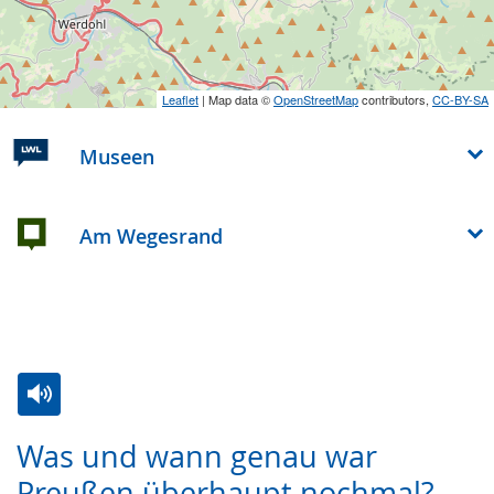
Leaflet
| Map data ©
OpenStreetMap
contributors,
CC-BY-SA
Museen
Am Wegesrand
Zur
Aktiviere
Ein
Was und wann genau war
Leichten
Audio-
Video
Preußen überhaupt nochmal?