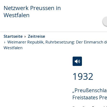
Netzwerk Preussen in
Westfalen
Transkript anzeigen
Startseite
Zeitreise
Abspielen
Pausieren
Weimarer Republik, Ruhrbesetzung: Der Einmarsch de
Westfalen
Zur
Aktiviere
Ein
1932
Leichten
Audio-
Video
Sprache
Unterstützung.
in
„Preußenschla
wechseln.
Deutscher
Gebärdensprach
Freistaates P
wird