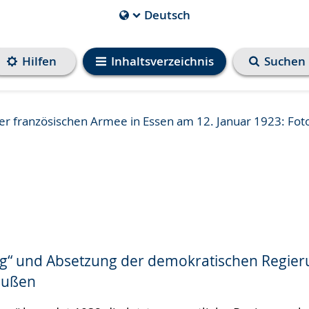
Deutsch
Die
aktuelle
Sprache
Hilfen
Inhaltsverzeichnis
Suchen
ist
r französischen Armee in Essen am 12. Januar 1923: Foto
g“ und Absetzung der demokratischen Regier
e
reußen