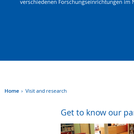
text
verschiedenen Forschungseinrichtungen im 
in
sign
language.
Home
Visit and research
Get to know our pa