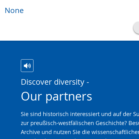
None
Show transcript
Play
Pause
Switch
Activate
A
Discover diversity -
to
audio
video
Our partners
simple
support.
will
language.
open
up
Sie sind historisch interessiert und auf der 
presenting
zur preußisch-westfälischen Geschichte? Be
the
Archive und nutzen Sie die wissenschaftlic