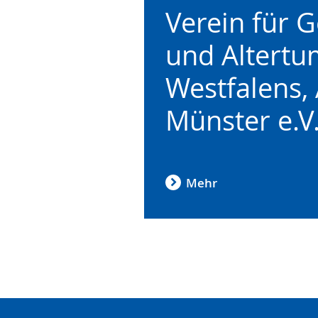
Verein für 
to
audio
video
simple
support.
will
und Altert
language.
open
up
Westfalens, 
presenting
the
Münster e.V
text
in
sign
language.
Mehr