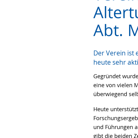
Sprache
Unterstützung.
in
Alter
wechseln.
Deutscher
Gebärdensprach
Abt. 
wird
angezeigt.
Der Verein ist
heute sehr akti
Gegründet wurde 
eine von vielen 
überwiegend selb
Heute unterstütz
Forschungsergebni
und Führungen an
gibt die beiden Z