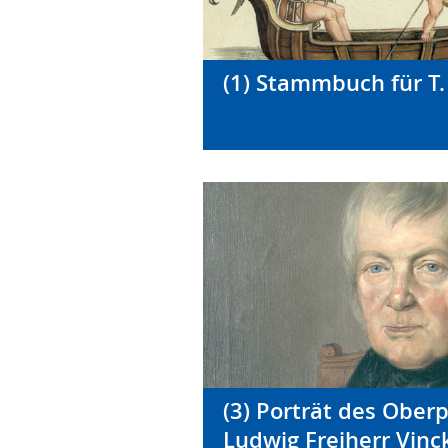
(1) Stammbuch für T.
(3) Porträt des Ober
Ludwig Freiherr Vinc