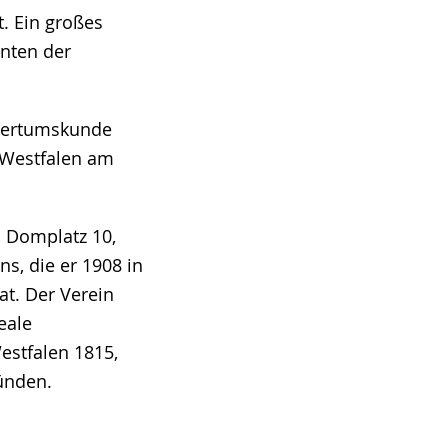
t. Ein großes
enten der
Altertumskunde
 Westfalen am
, Domplatz 10,
s, die er 1908 in
t. Der Verein
eale
estfalen 1815,
ründen.