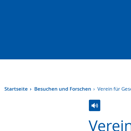
Startseite
Besuchen und Forschen
Verein für Ges
Zur
Aktiviere
Ein
Verei
Leichten
Audio-
Video