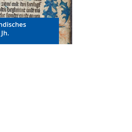
ändisches
Jh.