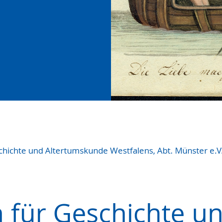
chichte und Altertumskunde Westfalens, Abt. Münster e.V
n für Geschichte u