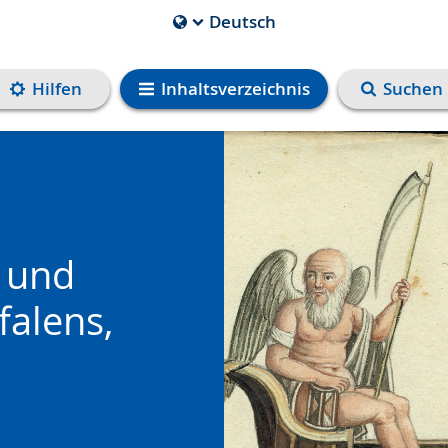
Deutsch
Die
aktuelle
Sprache
Hilfen
Inhaltsverzeichnis
Suchen
ist
e und
alens,