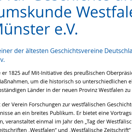
tumskunde Westfal
e
Münster e.V.
 einer der ältesten Geschichtsvereine Deutschl
v.
er 1825 auf Mit-Initiative des preußischen Oberpräsi
Maßnahmen, um die historisch so unterschiedlichen 
ständigen Länder in der neuen Provinz Westfalen zu 
t der Verein Forschungen zur westfälischen Geschicht
sse an ein breites Publikum. Er bietet eine Vortrags
, veranstaltet einmal im Jahr den „Tag der Westfälis
eitschriften „Westfalen“ und „Westfälische Zeitschrift