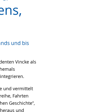
ens,
ands und bis
denten Vincke als
ehemals
integrieren.
e und vermittelt
reihe, Fahrten
chen Geschichte“,
“ heraus und