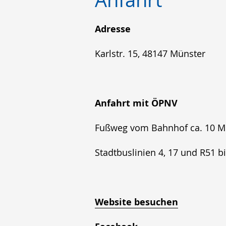
Sprache
Unterstützung.
in
wechseln.
Deutscher
Adresse
Gebärdensprache
Karlstr. 15, 48147 Münster
wird
angezeigt.
Anfahrt mit ÖPNV
Fußweg vom Bahnhof ca. 10 M
Stadtbuslinien 4, 17 und R51 b
Website besuchen