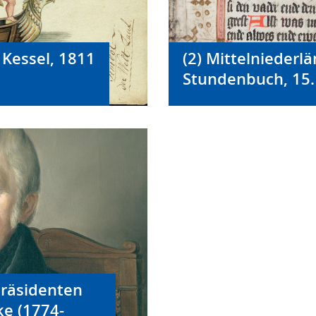
 Kessel, 1811
(2) Mittelniederl
Stundenbuch, 15. 
präsidenten
ke (1774-