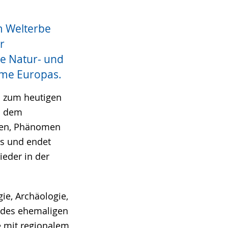
m Welterbe
r
te Natur- und
ume Europas.
is zum heutigen
i dem
then, Phänomen
is und endet
ieder in der
e, Archäologie,
 des ehemaligen
 mit regionalem