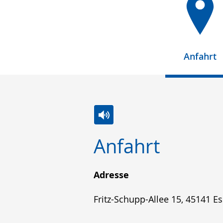
Anfahrt
Zur
Aktiviere
Ein
Anfahrt
Leichten
Audio-
Video
Sprache
Unterstützung.
in
wechseln.
Deutscher
Adresse
Gebärdensprache
Fritz-Schupp-Allee 15, 45141 E
wird
angezeigt.