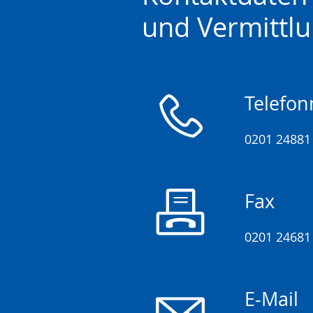
Sprache
Unterstützung.
in
und Vermittl
wechseln.
Deutscher
Gebärdensprache
wird
angezeigt.
Telefo
0201 24881
Fax
0201 24681
E-Mail