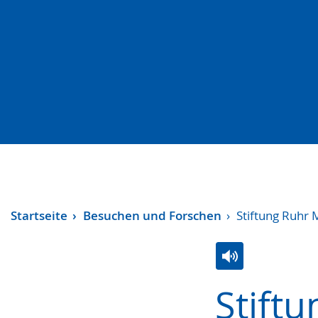
Startseite
Besuchen und Forschen
Stiftung Ruhr
Zur
Aktiviere
Ein
Stift
Leichten
Audio-
Video