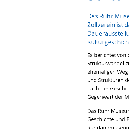
Sprache
Unterstützung.
in
wechseln.
Deutscher
Das Ruhr Muse
Gebärdensprach
Zollverein ist
wird
Dauerausstellu
angezeigt.
Kulturgeschich
Es berichtet von
Strukturwandel 
ehemaligen Weg 
und Strukturen d
nach der Geschic
Gegenwart der M
Das Ruhr Museum
Geschichte und 
Ruhrlandmuseums