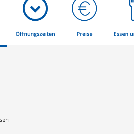
Öffnungszeiten
Preise
Essen u
ssen