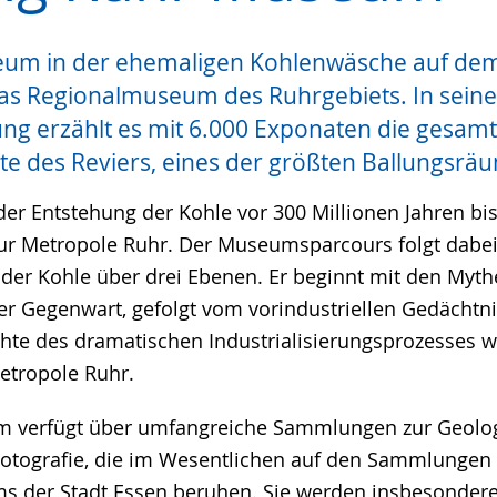
um in der ehemaligen Kohlenwäsche auf de
e
 das Regionalmuseum des Ruhrgebiets. In seine
ng erzählt es mit 6.000 Exponaten die gesam
te des Reviers, eines der größten Ballungsrä
 der Entstehung der Kohle vor 300 Millionen Jahren b
zur Metropole Ruhr. Der Museumsparcours folgt dabe
der Kohle über drei Ebenen. Er beginnt mit den My
er Gegenwart, gefolgt vom vorindustriellen Gedächtn
hte des dramatischen Industrialisierungsprozesses w
etropole Ruhr.
 verfügt über umfangreiche Sammlungen zur Geologi
Fotografie, die im Wesentlichen auf den Sammlungen
 der Stadt Essen beruhen. Sie werden insbesondere