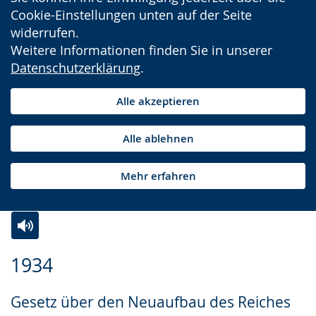
Cookie-Einstellungen unten auf der Seite
widerrufen.
Weitere Informationen finden Sie in unserer
Datenschutzerklärung
.
Alle akzeptieren
Alle ablehnen
Mehr erfahren
Zur
Aktiviere
Ein
1934
Leichten
Audio-
Video
Sprache
Unterstützung.
in
Gesetz über den Neuaufbau des Reiches
wechseln.
Deutscher