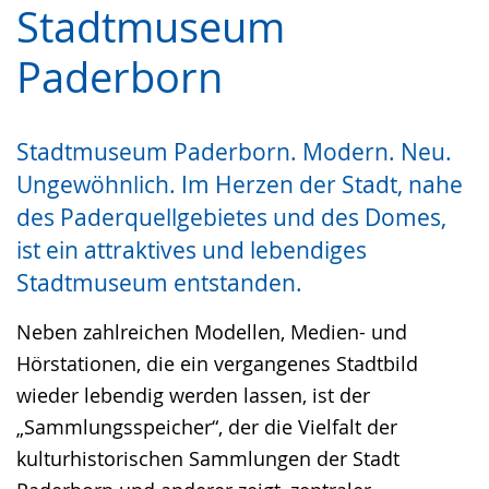
Stadtmuseum
Leichten
Audio-
Video
Sprache
Unterstützung.
in
Paderborn
wechseln.
Deutscher
Gebärdensprache
Stadtmuseum Paderborn. Modern. Neu.
wird
Ungewöhnlich. Im Herzen der Stadt, nahe
angezeigt.
des Paderquellgebietes und des Domes,
ist ein attraktives und lebendiges
Stadtmuseum entstanden.
Neben zahlreichen Modellen, Medien- und
Hörstationen, die ein vergangenes Stadtbild
wieder lebendig werden lassen, ist der
„Sammlungsspeicher“, der die Vielfalt der
kulturhistorischen Sammlungen der Stadt