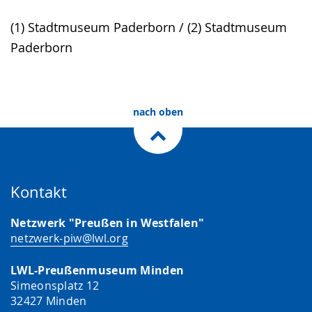
Sprache
Unterstützung.
in
(1) Stadtmuseum Paderborn / (2) Stadtmuseum
wechseln.
Deutscher
Paderborn
Gebärdensprache
wird
angezeigt.
nach oben
Kontakt
Netzwerk "Preußen in Westfalen"
netzwerk-piw@lwl.org
LWL-Preußenmuseum Minden
Simeonsplatz 12
32427 Minden