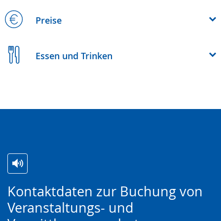
Preise
Essen und Trinken
Zur
Aktiviere
Ein
Kontaktdaten zur Buchung von
Leichten
Audio-
Video
Veranstaltungs- und
Sprache
Unterstützung.
in