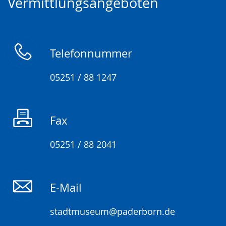
Vermittlungsangeboten
wechseln.
Deutscher
Gebärdensprache
wird
angezeigt.
Telefonnummer
05251 / 88 1247
Fax
05251 / 88 2041
E-Mail
stadtmuseum@paderborn.de