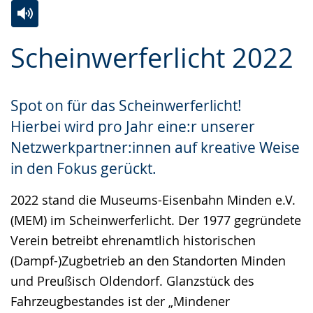
Zur
Aktiviere
Ein
Scheinwerferlicht 2022
Leichten
Audio-
Video
Sprache
Unterstützung.
in
wechseln.
Deutscher
Spot on für das Scheinwerferlicht!
Gebärdensprache
Hierbei wird pro Jahr eine:r unserer
wird
Netzwerkpartner:innen auf kreative Weise
angezeigt.
in den Fokus gerückt.
2022 stand die Museums-Eisenbahn Minden e.V.
(MEM) im Scheinwerferlicht. Der 1977 gegründete
Verein betreibt ehrenamtlich historischen
(Dampf-)Zugbetrieb an den Standorten Minden
und Preußisch Oldendorf. Glanzstück des
Fahrzeugbestandes ist der „Mindener