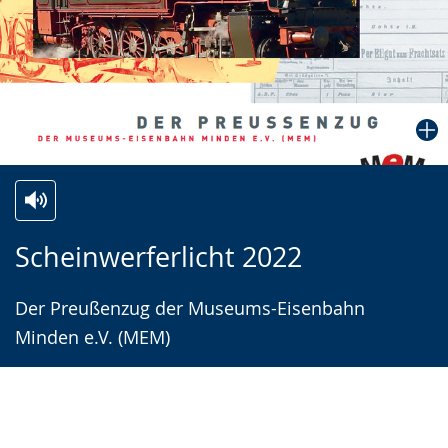
Zur
Aktiviere
Ein
Scheinwerferlicht 2022
Leichten
Audio-
Video
Sprache
Unterstützung.
in
Der Preußenzug der Museums-Eisenbahn
wechseln.
Deutscher
Minden e.V. (MEM)
Gebärdensprache
wird
angezeigt.